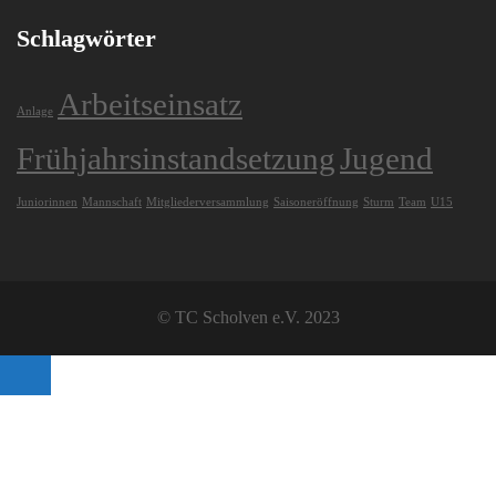
Schlagwörter
Arbeitseinsatz
Anlage
Frühjahrsinstandsetzung
Jugend
Juniorinnen
Mannschaft
Mitgliederversammlung
Saisoneröffnung
Sturm
Team
U15
© TC Scholven e.V. 2023