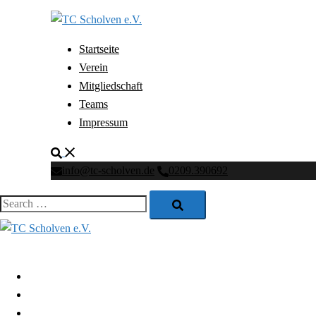
Skip
to
content
Startseite
Verein
Mitgliedschaft
Teams
Impressum
Search
info@tc-scholven.de
0209.390692
Search…
Close
menu
Startseite
Verein
Mitgliedschaft