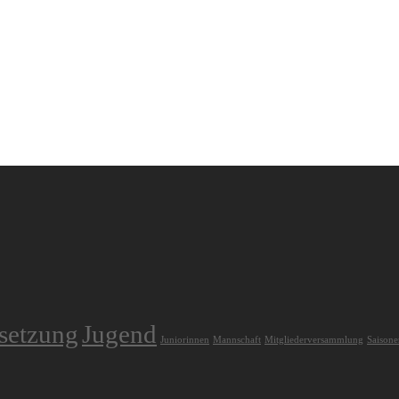
dsetzung
Jugend
Juniorinnen
Mannschaft
Mitgliederversammlung
Saisone