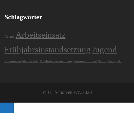
Schlagwörter
Arbeitseinsatz
Anlage
Frühjahrsinstandsetzung
Jugend
Juniorinnen
Mannschaft
Mitgliederversammlung
Saisoneröffnung
Sturm
Team
U15
© TC Scholven e.V. 2023